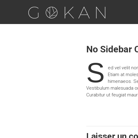
GOKAN
Le Japon des 5
sens !
Reportages
photos/vidéos,
No Sidebar 
corporate et
portraits du
S
Japon
ed vel velit n
Etiam at moles
himenaeos. Sed
Vestibulum malesuada orn
Curabitur ut feugiat maur
Laisser un c