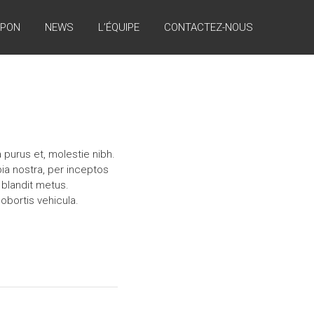
APON
NEWS
L’ÉQUIPE
CONTACTEZ-NOUS
 purus et, molestie nibh.
bia nostra, per inceptos
 blandit metus.
obortis vehicula.