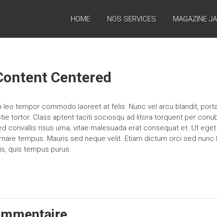
HOME
NOS SERVICES
MAGAZINE J
Content Centered
on leo tempor commodo laoreet at felis. Nunc vel arcu blandit, porta
tie tortor. Class aptent taciti sociosqu ad litora torquent per conu
 convallis risus urna, vitae malesuada erat consequat et. Ut eget
are tempus. Mauris sed neque velit. Etiam dictum orci sed nunc l
is, quis tempus purus.
ommentaire