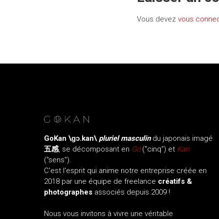
Vous devez
vous conne
GoKan
\ɡɔ.kan\
pluriel masculin
du japonais imagé
五感
, se décomposant en
Gó
("cinq") et
Kan
("sens").
C'est l'esprit qui anime notre entreprise créée en
2018 par une équipe de freelance
créatifs &
photographes
associés depuis 2009 !
Nous vous invitons à vivre une véritable