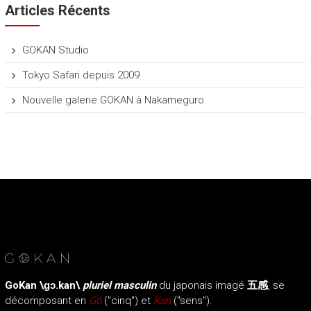
r
Articles Récents
a
i
t
GOKAN Studio
s
Tokyo Safari depuis 2009
d
u
Nouvelle galerie GOKAN à Nakameguro
J
a
p
o
n
GoKan
\ɡɔ.kan\
pluriel masculin
du japonais imagé
五感
, se
décomposant en
Gó
("cinq") et
Kan
("sens").