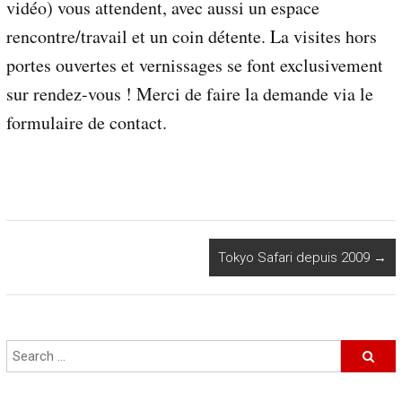
vidéo) vous attendent, avec aussi un espace
i
d
rencontre/travail et un coin détente. La visites hors
é
portes ouvertes et vernissages se font exclusivement
o
s
sur rendez-vous ! Merci de faire la demande via le
,
formulaire de contact.
c
o
r
p
o
r
a
t
Tokyo Safari depuis 2009
→
e
e
t
p
o
r
t