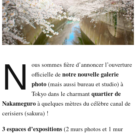
n
s
!
R
e
p
o
r
t
N
a
ous sommes fière d’annoncer l’ouverture
g
notre nouvelle galerie
officielle de
e
s
photo
(mais aussi bureau et studio) à
p
quartier de
Tokyo dans le charmant
h
o
Nakameguro
à quelques mètres du célèbre canal de
t
cerisiers (sakura) !
o
s
/
3 espaces d’expositions
(2 murs photos et 1 mur
v