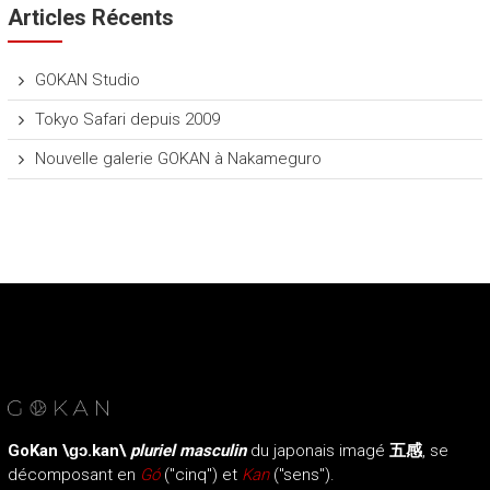
Articles Récents
n
s
!
GOKAN Studio
R
e
Tokyo Safari depuis 2009
p
o
Nouvelle galerie GOKAN à Nakameguro
r
t
a
g
e
s
p
h
o
t
o
s
GoKan
\ɡɔ.kan\
pluriel masculin
du japonais imagé
五感
, se
/
décomposant en
Gó
("cinq") et
Kan
("sens").
v