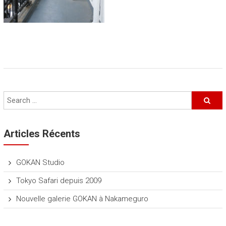
n
s
!
R
e
p
o
r
t
a
g
e
Articles Récents
s
p
h
GOKAN Studio
o
t
Tokyo Safari depuis 2009
o
Nouvelle galerie GOKAN à Nakameguro
s
/
v