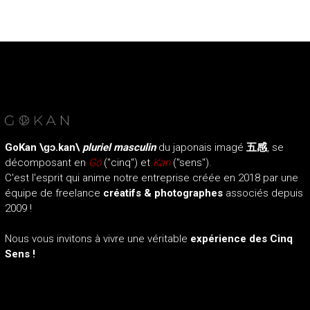
i
d
é
o
s
,
c
o
r
p
GoKan
\ɡɔ.kan\
pluriel masculin
du japonais imagé
五感
, se
o
décomposant en
Gó
("cinq") et
Kan
("sens").
r
C'est l'esprit qui anime notre entreprise créée en 2018 par une
a
équipe de freelance
créatifs & photographes
associés depuis
t
2009 !
e
e
Nous vous invitons à vivre une véritable
expérience des Cinq
t
Sens !
p
o
r
t