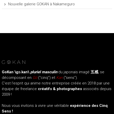
Nouvelle galerie GOKAN à Nakameguro
GoKan
\ɡɔ.kan\
pluriel masculin
du japonais imagé
五感
, se
décomposant en
Gó
("cinq") et
Kan
("sens").
C'est l'esprit qui anime notre entreprise créée en 2018 par une
équipe de freelance
créatifs & photographes
associés depuis
2009 !
Nous vous invitons à vivre une véritable
expérience des Cinq
Sens !