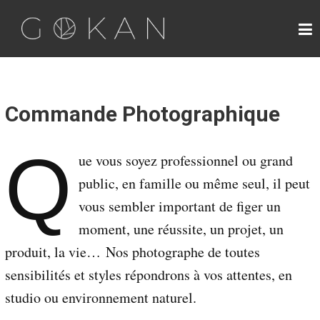
G
O
K
A
N
Commande Photographique
L
Q
e
ue vous soyez professionnel ou grand
J
public, en famille ou même seul, il peut
a
p
vous sembler important de figer un
o
moment, une réussite, un projet, un
n
d
produit, la vie… Nos photographe de toutes
e
sensibilités et styles répondrons à vos attentes, en
s
5
studio ou environnement naturel.
s
e