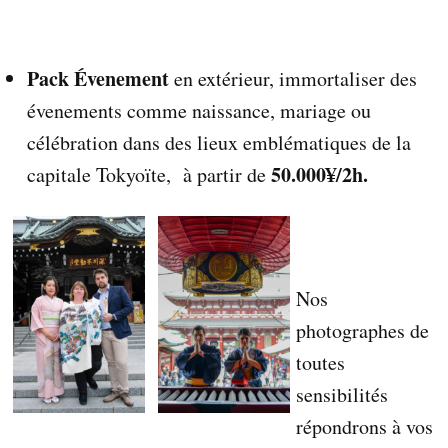
i
d
é
Pack Évenement
o
en extérieur, immortaliser des
s
évenements comme naissance, mariage ou
,
c
célébration dans des lieux emblématiques de la
o
50.000¥/2h.
capitale Tokyoïte, à partir de
r
p
o
r
a
t
Nos
e
e
photographes de
t
toutes
p
o
sensibilités
r
répondrons à vos
t