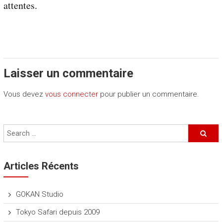
r
attentes.
a
i
t
s
d
u
Laisser un commentaire
J
a
Vous devez
vous connecter
pour publier un commentaire.
p
o
n
Articles Récents
GOKAN Studio
Tokyo Safari depuis 2009