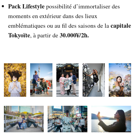
Pack Lifestyle
possibilité d’immortaliser des
n
s
moments en extérieur dans des lieux
!
capitale
emblématiques ou au fil des saisons de la
R
e
Tokyoïte
30.000¥/2h.
, à partir de
p
o
r
t
a
g
e
s
p
h
o
t
o
s
/
v